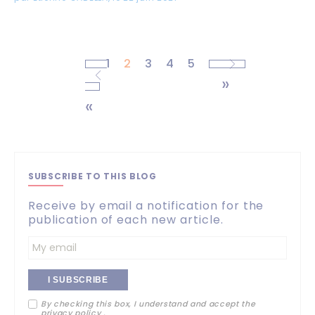
1
2
3
4
5
SUBSCRIBE TO THIS BLOG
Receive by email a notification for the
publication of each new article.
Entrez
votre
By checking this box, I understand and accept the
adresse
privacy policy
.