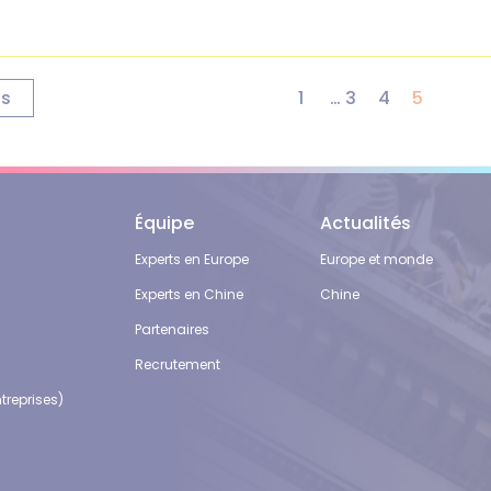
ts
1
…
3
4
5
Équipe
Actualités
Experts en Europe
Europe et monde
Experts en Chine
Chine
Partenaires
Recrutement
treprises)