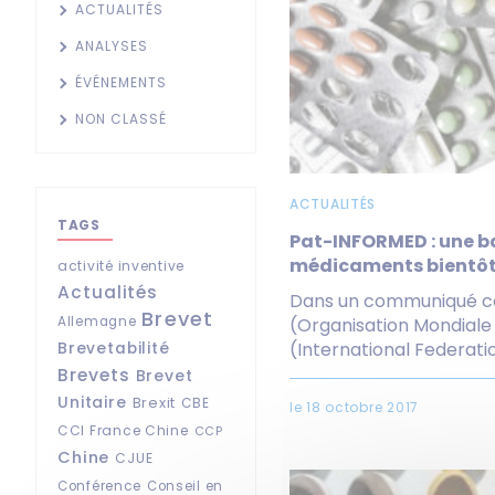
ACTUALITÉS
ANALYSES
ÉVÉNEMENTS
NON CLASSÉ
ACTUALITÉS
TAGS
Pat-INFORMED : une ba
médicaments bientôt 
activité inventive
Actualités
Dans un communiqué co
Brevet
Allemagne
(Organisation Mondiale d
(International Federation
Brevetabilité
Brevets
Brevet
Unitaire
Brexit
CBE
le 18 octobre 2017
CCI France Chine
CCP
Chine
CJUE
Conférence
Conseil en