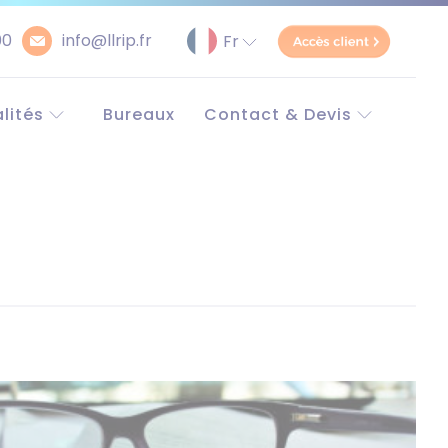
00
info@llrip.fr
lités
Bureaux
Contact & Devis
pe et monde
Contact
e
Demander un devis
Simulateur Brevet
unitaire