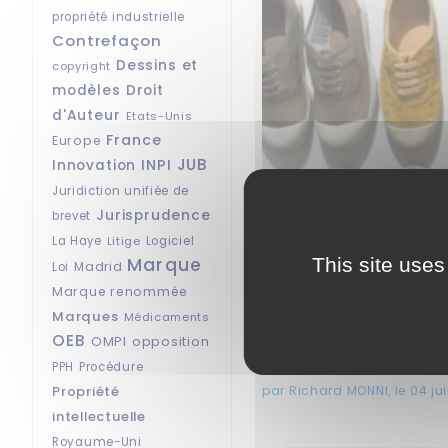
propriété industrielle
Contrefaçon
Dessins et
copyright
modèles
Droit
d'Auteur
Etats-Unis
France
Europe
JUB
INPI
Innovation
Juridiction unifiée de
Jurisprudence
brevet
ACTUALITÉS | ANALYSES
La Haye
Litige
Logiciel
Priorité partielle : la 
Marque
This site uses
Madrid
Loi
Marque renommée
La priorité partielle re
question des demandes d
Marques
Médicaments
été débattue...
OEB
OMPI
opposition
PPH
Procédure
Propriété
par Richard MONNI, le 04 jui
intellectuelle
Royaume-Uni