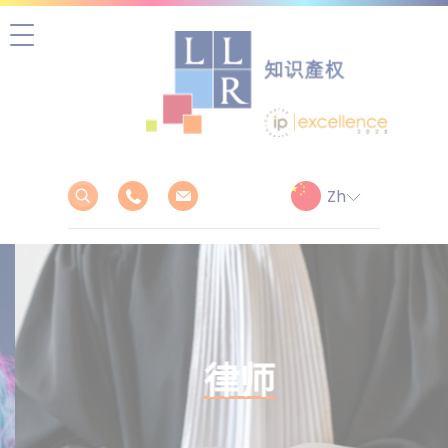
跳
至
正
文
律师