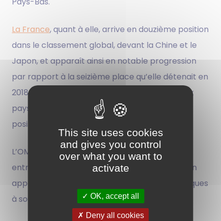
Pays-Bas.
La France
, quant à elle, arrive en douzième position
dans le classement global, devant la Chine et le
Japon, et apparaît ainsi en notable progression
par rapport à la seizième place qu’elle détenait en
2018 et 2019. Dans le classement spécifique aux
pays européens, la France arrive en huitième
position.
This site uses cookies
and gives you control
L’OMPI souligne dans son rapport le lien positif
over what you want to
entre innovation et développement et lance un
activate
appel aux responsables économiques et politiques
OK, accept all
à soutenir l’innovation.
Deny all cookies