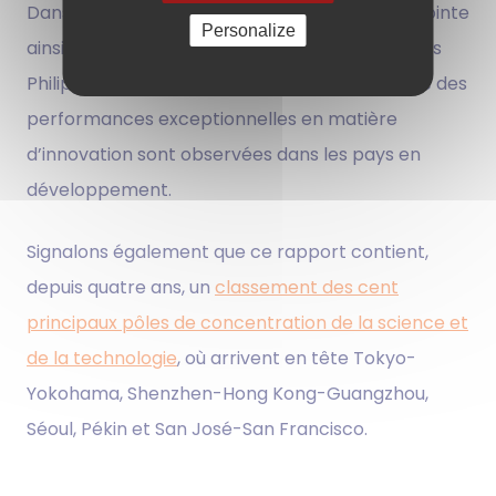
Dans ses
principales conclusions
, le rapport pointe
Personalize
ainsi le fait que la Chine, le Viet Nam, l’Inde et les
Philippines poursuivent leur progression et que des
performances exceptionnelles en matière
d’innovation sont observées dans les pays en
développement.
Signalons également que ce rapport contient,
depuis quatre ans, un
classement des cent
principaux pôles de concentration de la science et
de la technologie
, où arrivent en tête Tokyo-
Yokohama, Shenzhen-Hong Kong-Guangzhou,
Séoul, Pékin et San José-San Francisco.