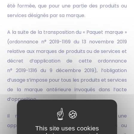
été formée, que pour une partie des produits ou
services désignés par sa marque.
A la suite de la transposition du « Paquet marque »
(ordonnance n° 2019-1169 du 13 novembre 2019
relative aux marques de produits ou de services et
décret d’application de cette ordonnance
n° 2019-1316 du 9 décembre 2019), l’obligation
d’usage s’impose pour tous les produits et services
de la marque antérieure invoqués dans l’acte
d’opposition.
Il n’est donc plus possible d’étendre une
opposition en la fondant sur des produits ou
This site uses cookies