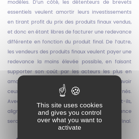
modèles. D’un côté, les détenteurs de brevets
essentiels veulent amortir leurs investissements
en tirant profit du prix des produits finaux vendus,
et donc en étant libres de facturer une redevance
différente en fonction du produit final. De l’autre,
les vendeurs des produits finaux veulent payer une
redevance la moins élevée possible, en faisant
supporter son coût par les acteurs les plus en
amont possible de la chaîne industrielle, à savoir
ceux qui fabriquent les composants concernés.
Avec un prix identique, qui sera, espèrent-t-ils,
This site uses cookies
aligné sur le prix minimal du marché, la redevance
and gives you control
over what you want to
serait plus faible car indépendante du produit final.
activate