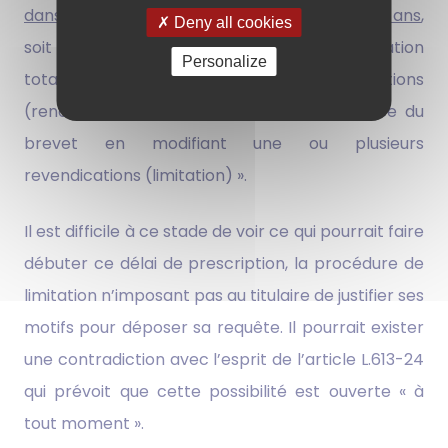
dans le respect du délai de
prescription
de 5 ans
,
Deny all cookies
soit renoncer à la totalité du brevet (renonciation
Personalize
totale) ou à une ou plusieurs revendications
(renonciation partielle), soit limiter la portée du
brevet en modifiant une ou plusieurs
revendications (limitation) ».
Il est difficile à ce stade de voir ce qui pourrait faire
débuter ce délai de prescription, la procédure de
limitation n’imposant pas au titulaire de justifier ses
motifs pour déposer sa requête. Il pourrait exister
une contradiction avec l’esprit de l’article L.613-24
qui prévoit que cette possibilité est ouverte « à
tout moment ».