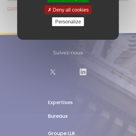
contenu du contrat
.
Deny all cookies
Personalize
Suivez-nous
Expertises
Bureaux
Groupe LLR