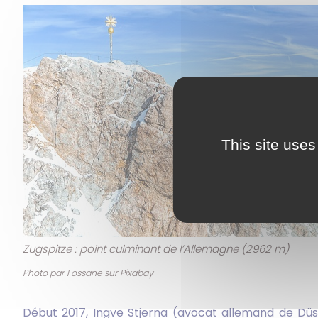
This site uses
Zugspitze : point culminant de l’Allemagne (2962 m)
Photo par Fossane sur Pixabay
Début 2017, Ingve Stjerna (avocat allemand de Düss