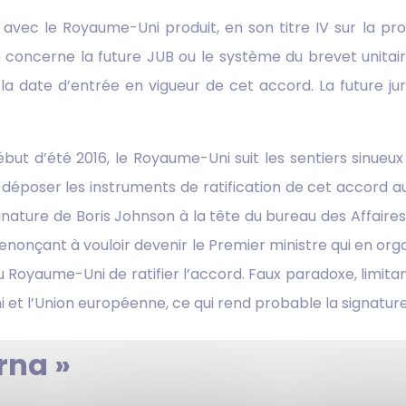
avec le Royaume-Uni produit, en son titre IV sur la prop
oncerne la future JUB ou le système du brevet unitaire 
à la date d’entrée en vigueur de cet accord. La future juri
 d’été 2016, le Royaume-Uni suit les sentiers sinueux co
à déposer les instruments de ratification de cet accord au
signature de Boris Johnson à la tête du bureau des Affa
n renonçant à vouloir devenir le Premier ministre qui en or
 Royaume-Uni de ratifier l’accord. Faux paradoxe, limitant 
et l’Union européenne, ce qui rend probable la signature
rna »