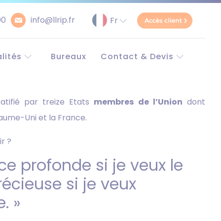
00
info@llrip.fr
lités
Bureaux
Contact & Devis
pe et monde
Contact
e
Demander un devis
ratifié par treize Etats
membres de l’Union
dont
Simulateur Brevet
unitaire
yaume-Uni et la France.
r ?
ce profonde si je veux le
récieuse si je veux
. »