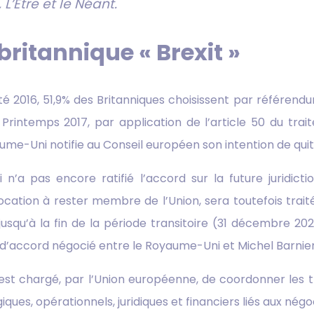
L’Etre et le Néant.
britannique « Brexit »
té 2016, 51,9% des Britanniques choisissent par référend
Printemps 2017, par application de l’article 50 du trait
me-Uni notifie au Conseil européen son intention de quitt
n’a pas encore ratifié l’accord sur la future juridictio
vocation à rester membre de l’Union, sera toutefois tra
usqu’à la fin de la période transitoire (31 décembre 20
et d’accord négocié entre le Royaume-Uni et Michel Barnier
 est chargé, par l’Union européenne, de coordonner les t
ues, opérationnels, juridiques et financiers liés aux nég