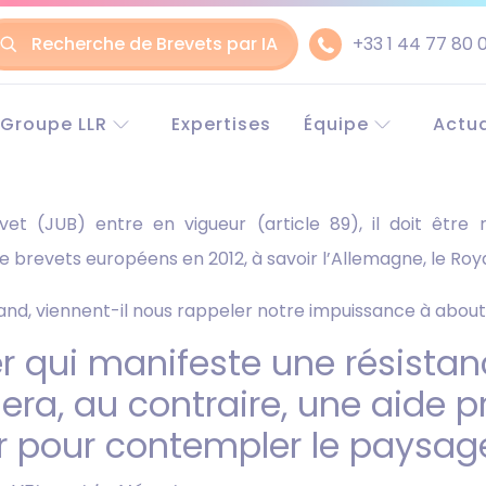
Recherche de Brevets par IA
+33 1 44 77 80 
ler
Groupe LLR
Expertises
Équipe
Actua
Le groupe LLR
Experts en Europe
Euro
ntenu
Historique
Experts en Chine
Chin
evet (JUB) entre en vigueur (article 89), il doit être 
Conseil en propriété
Partenaires
industrielle
de brevets européens en 2012, à savoir l’Allemagne, le Ro
Recrutement
Avocats
mand, viennent-il nous rappeler notre impuissance à abouti
RSE (Responsabilité
Sociétale des
er qui manifeste une résistan
Entreprises)
Pourquoi choisir LLR ?
era, au contraire, une aide p
r pour contempler le paysage