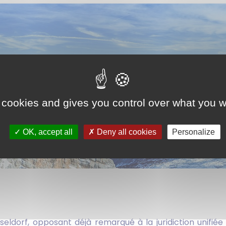
 cookies and gives you control over what you w
OK, accept all
Deny all cookies
Personalize
eldorf, opposant déjà remarqué à la juridiction unifi