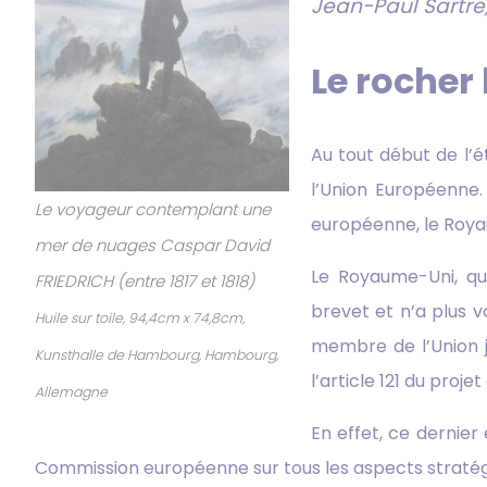
Jean-Paul Sartre, 
Le rocher 
Au tout début de l’é
l’Union Européenne. 
Le voyageur contemplant une
européenne, le Royau
mer de nuages Caspar David
Le Royaume-Uni, qui 
FRIEDRICH (entre 1817 et 1818)
brevet et n’a plus 
Huile sur toile, 94,4cm x 74,8cm,
membre de l’Union j
Kunsthalle de Hambourg, Hambourg,
l’article 121 du proj
Allemagne
En effet, ce dernier
Commission européenne sur tous les aspects stratégiq