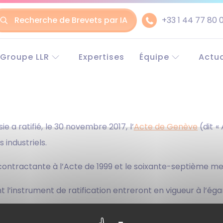
Recherche de Brevets par IA
+33 1 44 77 80 
ler
Groupe LLR
Expertises
Équipe
Actua
Le groupe LLR
Experts en Europe
Euro
ntenu
Historique
Experts en Chine
Chin
Conseil en propriété
Partenaires
industrielle
Recrutement
ssie a ratifié, le 30 novembre 2017, l’
Acte de Genève
(dit «
Avocats
 industriels.
RSE (Responsabilité
Sociétale des
Entreprises)
ie contractante à l’Acte de 1999 et le soixante-septième
Pourquoi choisir LLR ?
l’instrument de ratification entreront en vigueur à l’égard
urs russes pourront alors protéger leurs dessins et mo