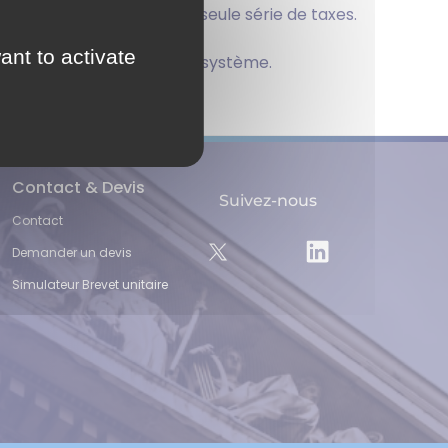
ennant le paiement d’une seule série de taxes.
ant to activate
ussie en vertu de ce même système.
Contact & Devis
Suivez-nous
Contact
Demander un devis
Simulateur Brevet unitaire