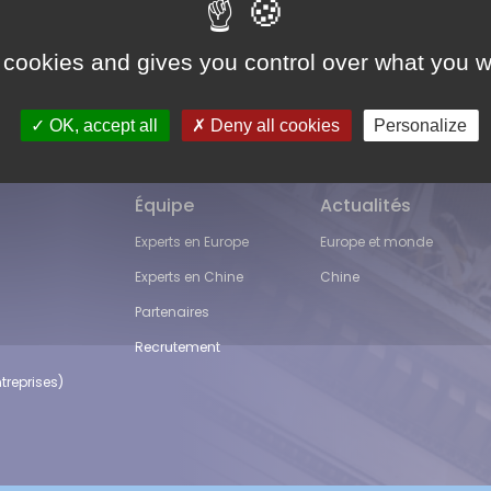
dans 82 pays, via une seule demande internationale et moy
 cookies and gives you control over what you w
rront protéger leurs dessins et modèles industriels en R
OK, accept all
Deny all cookies
Personalize
Équipe
Actualités
Experts en Europe
Europe et monde
Experts en Chine
Chine
Partenaires
Recrutement
treprises)