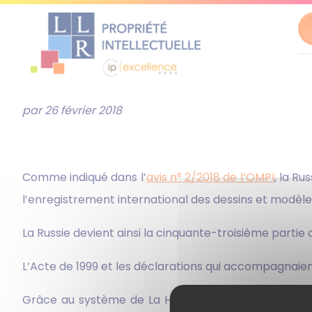
Al
au
par 26 février 2018
co
Comme indiqué dans l’
avis n° 2/2018 de l’OMPI
, la Ru
l’enregistrement international des dessins et modèles
La Russie devient ainsi la cinquante-troisième part
L’Acte de 1999 et les déclarations qui accompagnaient 
Grâce au système de La Haye, entreprises et créate