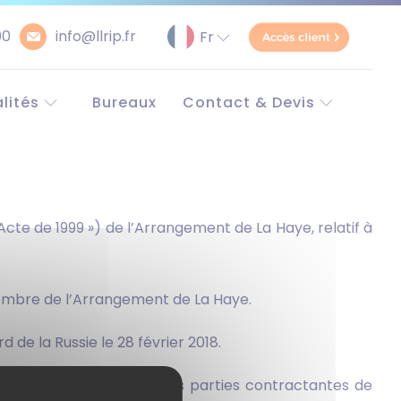
00
info@llrip.fr
lités
Bureaux
Contact & Devis
pe et monde
Contact
e
Demander un devis
Simulateur Brevet
unitaire
 Acte de 1999 ») de l’Arrangement de La Haye, relatif à
 membre de l’Arrangement de La Haye.
 de la Russie le 28 février 2018.
dèles industriels dans les parties contractantes de