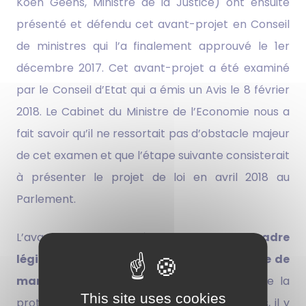
Koen Geens, Ministre de la Justice) ont ensuite
présenté et défendu cet avant-projet en Conseil
de ministres qui l’a finalement approuvé le 1er
décembre 2017. Cet avant-projet a été examiné
par le Conseil d’Etat qui a émis un Avis le 8 février
2018. Le Cabinet du Ministre de l’Economie nous a
fait savoir qu’il ne ressortait pas d’obstacle majeur
de cet examen et que l’étape suivante consisterait
à présenter le projet de loi en avril 2018 au
Parlement.
L’avant-projet vise à introduire un
cadre
législatif précis pour la protection du titre de
mandataire en brevets en Belgique
. Outre la
This site uses cookies
protection du titre de mandataire en brevets, il y