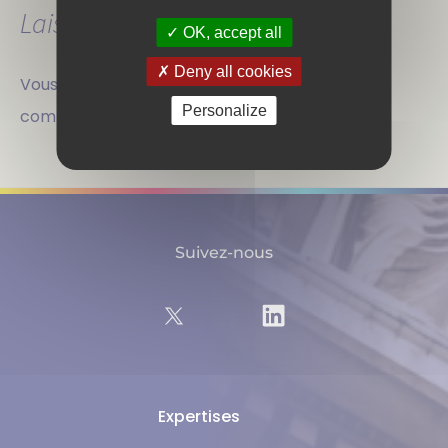
Laisser un commentaire
OK, accept all
Deny all cookies
Vous devez
vous connecter
pour publier un
Personalize
commentaire.
Suivez-nous
Expertises