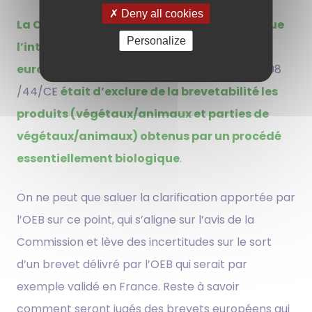
Deny all cookies
La Commission avait clairement indiqué que
Personalize
l’intention du législateur de l’Union
européenne
lors de l’adoption de la directive 98
/44/CE
était d’exclure de la brevetabilité les
produits (végétaux/animaux et parties de
végétaux/animaux) obtenus par un procédé
essentiellement biologique
.
On ne peut que saluer la clarification apportée par
l’OEB sur ce point, qui s’aligne sur l’avis de la
Commission et lève des incertitudes sur le sort
d’un brevet délivré par l’OEB qui serait par
exemple validé en France. Reste à savoir
comment seront jugés des brevets européens qui