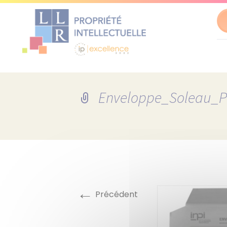
Al
au
co
Enveloppe_Soleau_P
←
Précédent