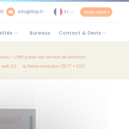
00
info@llrip.fr
lités
Bureaux
Contact & Devis
pe et monde
Contact
e
Demander un devis
leau – L’INPI passe son service de datation
Simulateur Brevet
unitaire
 web 2.0
Pleine résolution (1577 × 533)