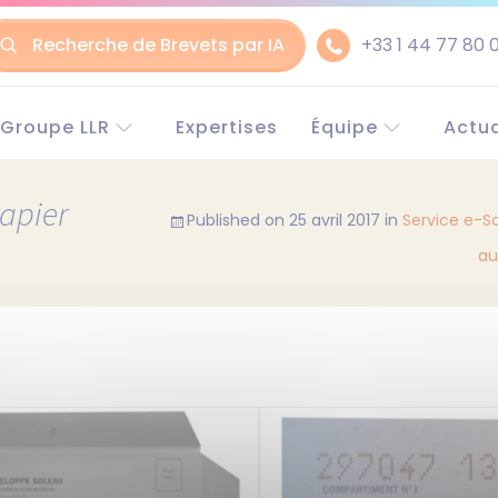
Recherche de Brevets par IA
+33 1 44 77 80 
ler
Groupe LLR
Expertises
Équipe
Actua
Le groupe LLR
Experts en Europe
Euro
ntenu
Historique
Experts en Chine
Chin
apier
Published on
25 avril 2017
in
Service e-So
Conseil en propriété
Partenaires
industrielle
au
Recrutement
Avocats
RSE (Responsabilité
Sociétale des
Entreprises)
Pourquoi choisir LLR ?