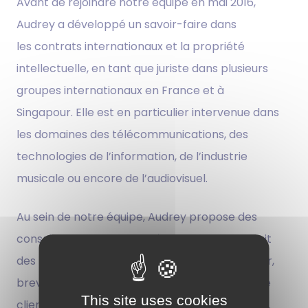
Avant de rejoindre notre équipe en mai 2016,
Audrey a développé un savoir-faire dans
les contrats internationaux et la propriété
intellectuelle, en tant que juriste dans plusieurs
groupes internationaux en France et à
Singapour. Elle est en particulier intervenue dans
les domaines des télécommunications, des
technologies de l’information, de l’industrie
musicale ou encore de l’audiovisuel.
Au sein de notre équipe, Audrey propose des
conseils juridiques en matière de contrats, droit
des marques, noms de domaine, droits d’auteur,
brevets, tout particulièrement à destination de
This site uses cookies
clients européens ayant des activités en Chine.