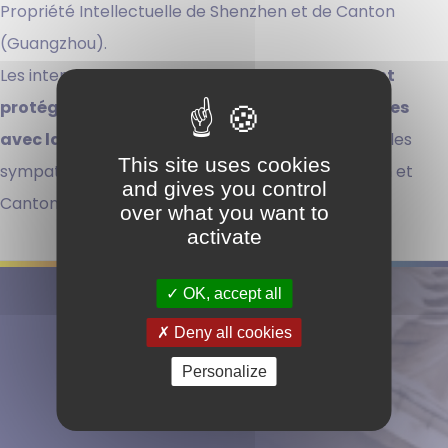
Propriété Intellectuelle de Shenzhen et de Canton
(Guangzhou).
Les interventions portaient sur le sujet
‘Comment
protéger ses inventions en Europe et différences
avec la Chine’
.Nous en profitons pour remercier les
This site uses cookies
sympathiques organisateurs des IPO de Shenzhen et
and gives you control
Canton.
over what you want to
activate
OK, accept all
Suivez-nous
Deny all cookies
Personalize