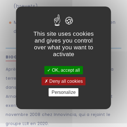
(brevets)
Mandataire agréé près l’Office européen
des brevets (OEB)
This site uses cookies
and gives you control
over what you want to
activate
BIOGRAPHIE
Après une maîtrise en Sciences de la vie et de la
OK, accept all
terre puis diverses expériences professionnelles
Deny all cookies
dans plusieurs domaines et secteurs d’activité,
Personalize
Arnaud VIALLET a obtenu son diplôme du CEIPI et
exerce son activité d’ingénieur brevets depuis
novembre 2008 chez Innovincia, qui a rejoint le
groupe LLR en 2020.