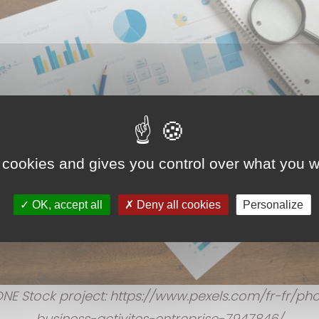
 cookies and gives you control over what you w
OK, accept all
Deny all cookies
Personalize
NE Stock project: https://www.pexels.com/fr-fr/pho
business-activites-entreprise-7947846/