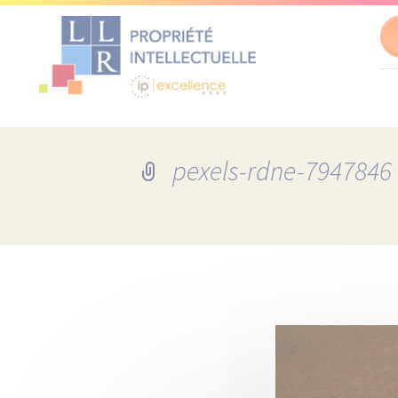
Al
au
co
pexels-rdne-7947846