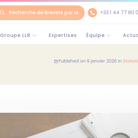
Recherche de Brevets par IA
+33 1 44 77 80 
ler
Groupe LLR
Expertises
Équipe
Actua
Le groupe LLR
Experts en Europe
Euro
ntenu
Historique
Experts en Chine
Chin
Published on
9 janvier 2026
in
Statist
Conseil en propriété
Partenaires
industrielle
Recrutement
Avocats
RSE (Responsabilité
Sociétale des
Entreprises)
Pourquoi choisir LLR ?