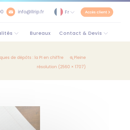
00
info@llrip.fr
lités
Bureaux
Contact & Devis
pe et monde
Contact
e
Demander un devis
iques de dépôts : la PI en chiffre
Pleine
Simulateur Brevet
unitaire
résolution (2560 × 1707)