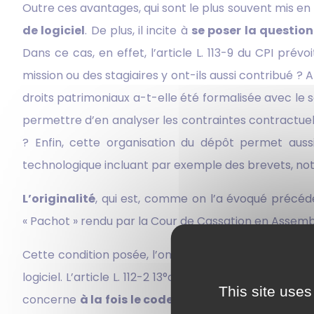
Outre ces avantages, qui sont le plus souvent mis e
de logiciel
. De plus, il incite à
se poser la question 
Dans ce cas, en effet, l’article L. 113-9 du CPI prév
mission ou des stagiaires y ont-ils aussi contribué ? 
droits patrimoniaux a-t-elle été formalisée avec le so
permettre d’en analyser les contraintes contractuel
? Enfin, cette organisation du dépôt permet aus
technologique incluant par exemple des brevets, not
L’originalité
, qui est, comme on l’a évoqué précédem
« Pachot » rendu par la Cour de Cassation en Assemb
Cette condition posée, l’on peut s’interroger sur les
logiciel. L’article L. 112-2 13°du CPI fait référence au
This site uses
concerne
à la fois le code objet
, c’est-à-dire le c