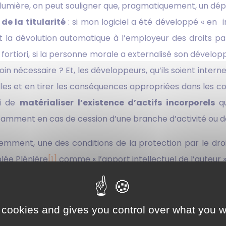
n lumière, on peut souligner que, pragmatiquement, un d
de la titularité
: si mon logiciel a été développé « en 
oit la dévolution automatique à l’employeur des droits pa
A fortiori, si la personne morale a externalisé son dévelo
in nécessaire ? Et, les développeurs, qu’ils soient internes
les et en tirer les conséquences appropriées dans les co
si de
matérialiser l’existence d’actifs incorporels
qu
amment en cas de cession d’une branche d’activité ou de
ment, une des conditions de la protection par le droit d
lée Plénière
[1]
comme « l’apport intellectuel de l’auteur »
 créations de forme qui font concrètement l’objet de la p
x « logiciels, y compris le matériel de conception préparato
 cookies and gives you control over what you w
ode qui n’est pas lisible par l’être humain sans décompilat