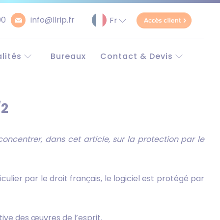
00
info@llrip.fr
lités
Bureaux
Contact & Devis
pe et monde
Contact
e
Demander un devis
Simulateur Brevet
/2
unitaire
oncentrer, dans cet article, sur la protection par le
ier par le droit français, le logiciel est protégé par
stive des œuvres de l’esprit.