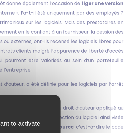
épôt donne également l’occasion de
figer une version
interne », l’a-t-il été uniquement par des employés ?
trimoniaux sur les logiciels. Mais des prestataires en
ppement en le confiant à un fournisseur, la cession des
 ou externes, ont-ils recensé les logiciels libres pour
ntrats clients malgré l’apparence de liberté d’accès
i pourront être valorisés au sein d’un portefeuille
 l’entreprise.
’auteur, a été définie pour les logiciels par l’arrêt
.
rotection « spécifique » du droit d’auteur appliqué au
ire ». En pratique, la protection du logiciel ainsi visée
ant to activate
ion,
mais aussi le code source
, c’est-à-dire le code