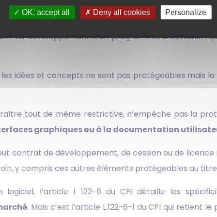
rer des modifications du logiciel et d’en réaliser la
OK, accept all
Deny all cookies
Personalize
a Directive CE 2009/24 du 23 avril 2009 dans son considé
ant au développement d’un programme, à condition qu’i
r, les idées et concepts ne sont pas protégeables mais la 
ut paraître tout de même restrictive, n’empêche pas la pro
terfaces graphiques ou à la documentation utilisate
tout contrat de développement, de cession ou de licence rel
besoin, y compris ces autres éléments protégeables au titre
logiciel, l’article L 122-6 du CPI détaille les spécifi
 marché
. Mais c’est l’article L.122-6-1 du CPI qui retient le