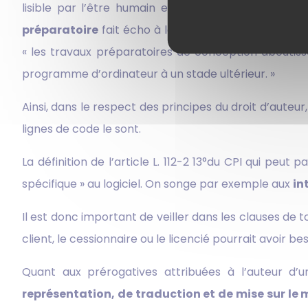
lisible par l’être humain et permettant donc d’opé
préparatoire
fait écho à la volonté exprimée par l
« les travaux préparatoires de conception aboutiss
programme d’ordinateur à un stade ultérieur. »
Ainsi, dans le respect des principes du droit d’auteu
lignes de code le sont.
La définition de l’article L. 112-2 13°du CPI qui pe
spécifique » au logiciel. On songe par exemple aux
in
Il est donc important de veiller dans les clauses de 
client, le cessionnaire ou le licencié pourrait avoir 
Quant aux prérogatives attribuées à l’auteur d’un 
représentation, de traduction et de mise sur le