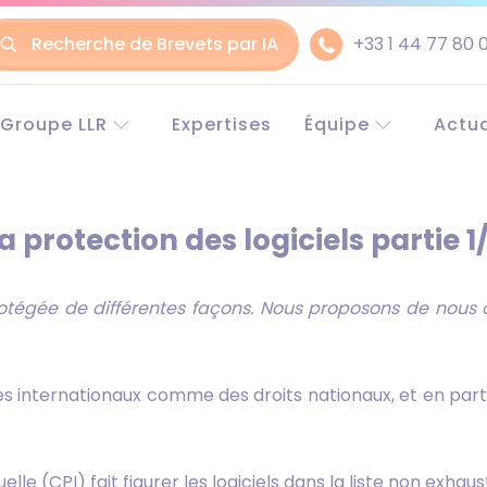
Recherche de Brevets par IA
+33 1 44 77 80 
ler
Groupe LLR
Expertises
Équipe
Actua
Le groupe LLR
Experts en Europe
Euro
ntenu
Historique
Experts en Chine
Chin
Conseil en propriété
Partenaires
a protection des logiciels partie 1
industrielle
Recrutement
Avocats
protégée de différentes façons. Nous proposons de nous c
RSE (Responsabilité
Sociétale des
Entreprises)
Pourquoi choisir LLR ?
s internationaux comme des droits nationaux, et en particul
tuelle (CPI) fait figurer les logiciels dans la liste non exhau