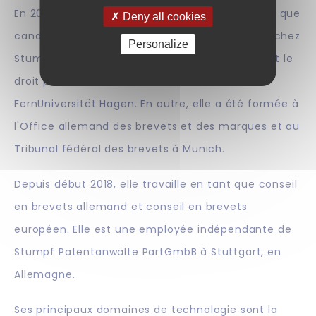
En 2014, elle a commencé sa formation en tant que
Deny all cookies
candidate allemande en brevets en travaillant chez
Personalize
Stumpf Patentanwälte PartGmbB et en étudiant le
droit pour les conseils en brevets chez
FernUniversität Hagen. En outre, elle a été formée à
l'Office allemand des brevets et des marques et au
Tribunal fédéral des brevets à Munich.
Depuis début 2018, elle travaille en tant que conseil
en brevets allemand et conseil en brevets
européen. Elle est une employée indépendante de
Stumpf Patentanwälte PartGmbB à Stuttgart, en
Allemagne.
Ses principaux domaines de technologie sont la