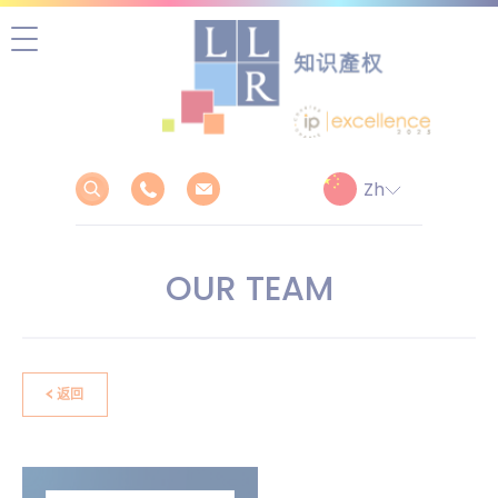
跳
至
正
文
OUR TEAM
返回