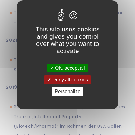
Teilnehmer bei der ICT Spring Europe (30. Juni
– 1. Juli 2022)
This site uses cookies
and gives you control
2021:
over what you want to
activate
Teilnehmer bei der ICT Spring Europe (14.–15.
OK, accept all
September 2021)
Deny all cookies
2019:
Personalize
Referent bei einer Medstartup Masterclass zum
Thema „Intellectual Property
(Biotech/Pharma)“ im Rahmen der USA Galien