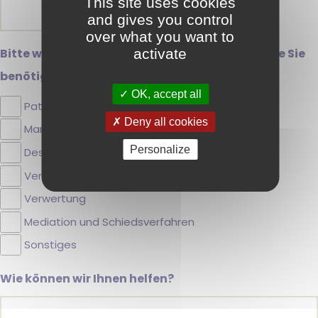
This site uses cookies
and gives you control
over what you want to
activate
Bitte wählen Sie die Dienstleistung(en) aus, die Sie
benötigen…
(erforderlich)
OK, accept all
Patente
Deny all cookies
Marken
Personalize
Designs
Verträge
Verwertung
Mediation und Schiedsverfahren
Sonstiges
Wie können wir Ihnen helfen?