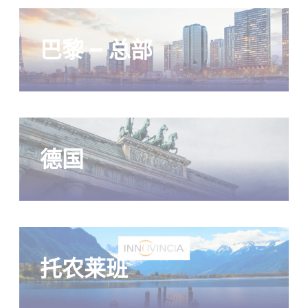
巴黎 – 总部
德国
托农莱班