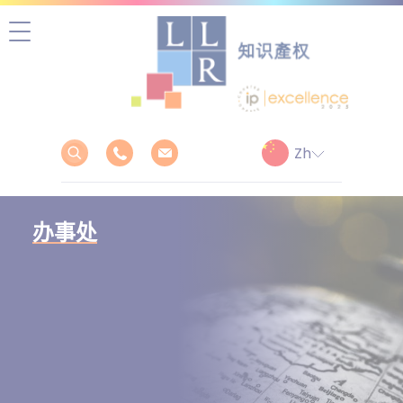
跳
至
正
文
办事处