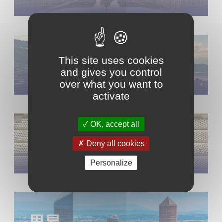
瑞士
This site uses cookies
and gives you control
over what you want to
activate
OK, accept all
蒙彼利埃
Deny all cookies
Personalize