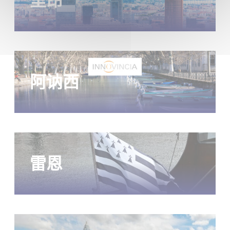
里昂
阿讷西
雷恩