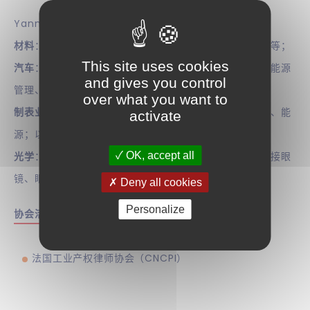
Yann COUILLARD涉足的领域如下：
材料
：聚合物、硅、金属合金、电铸金属、刚玉、红宝石等；
This site uses cookies
汽车
：悬挂、结构、动力总成、混合动力、空调、内饰、能源
and gives you control
管理、轮胎、车身；
over what you want to
制表业
：谐振器、擒纵机构、齿轮系、摩擦学、防震轴承、能
activate
源；以及
OK, accept all
光学
：斜视光学矫正、镜片制造、主动或被动滤光器、连接眼
镜、眼科检查设备。
Deny all cookies
Personalize
协会活动
法国工业产权律师协会（CNCPI）