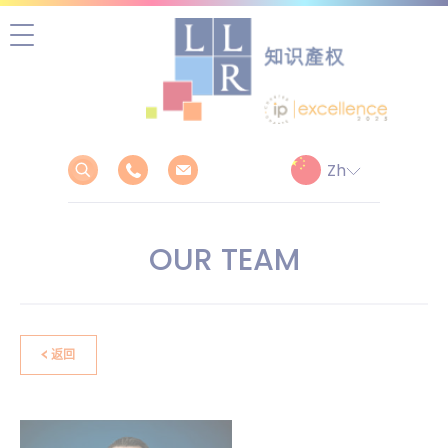
跳
至
正
文
OUR TEAM
返回