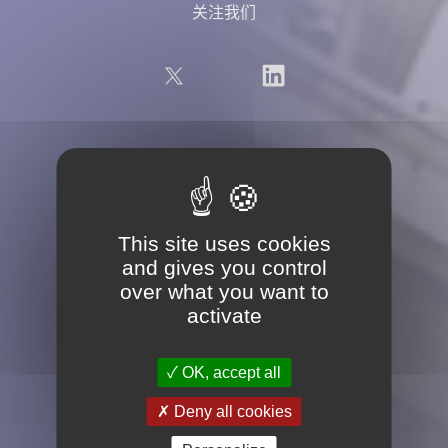
关注我们
Chinepi博客的最新10篇文章
Tous nos bureaux – CN
This site uses cookies
and gives you control
over what you want to
专业服务
activate
专利
OK, accept all
商标
Deny all cookies
外观设计 / 版权