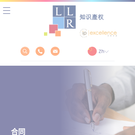
跳
至
正
文
合同